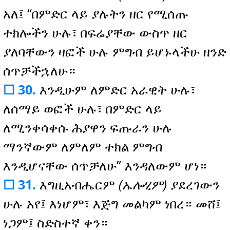
አለ፤ “በምድር ላይ ያሉትን ዘር የሚሰጡ
ተክሎችን ሁሉ፣ በፍሬያቸው ውስጥ ዘር
ያለባቸውን ዛፎች ሁሉ ምግብ ይሆኑላችሁ ዘንድ
ሰጥቻችኋለሁ።
☐ 30.
እንዲሁም ለምድር አራዊት ሁሉ፣
ለሰማይ ወፎች ሁሉ፣ በምድር ላይ
ለሚንቀሳቀሱ ሕያዋን ፍጡራን ሁሉ
ማንኛውም ለምለም ተክል ምግብ
እንዲሆናቸው ሰጥቻለሁ” እንዳለውም ሆነ።
☐ 31.
እግዚአብሔርም
(ኤሎሂም)
ያደረገውን
ሁሉ አየ፤ እነሆም፣ እጅግ መልካም ነበረ። መሸ፤
ነጋም፤ ስድስተኛ ቀን።