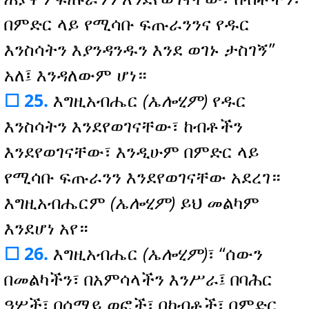
በምድር ላይ የሚሳቡ ፍጡራንንና የዱር
እንስሳትን እያንዳንዱን እንደ ወገኑ ታስገኝ”
አለ፤ እንዳለውም ሆነ።
☐ 25.
እግዚአብሔር
(ኤሎሂም)
የዱር
እንስሳትን እንደየወገናቸው፣ ከብቶችን
እንደየወገናቸው፣ እንዲሁም በምድር ላይ
የሚሳቡ ፍጡራንን እንደየወገናቸው አደረገ።
እግዚአብሔርም
(ኤሎሂም)
ይህ መልካም
እንደሆነ አየ።
☐ 26.
እግዚአብሔር
(ኤሎሂም)
፣ “ሰውን
በመልካችን፣ በአምሳላችን እንሥራ፤ በባሕር
ዓሦች፣ በሰማይ ወፎች፣ በከብቶች፣ በምድር