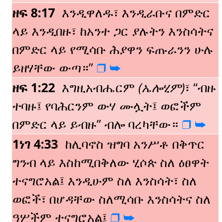
ዘፍ 8:17
እንዲዋለዱ፣ እንዲራቡና በምድር
ላይ እንዲበዙ፣ ከአንተ ጋር ያሉትን እንስሳትና
በምድር ላይ የሚሳቡ ሕያዋን ፍጡራንን ሁሉ
ይዘሃቸው ውጣ።”
❒️
➥️
ዘፍ 1:22
እግዚአብሔርም
(ኤሎሂም)
፣ “ብዙ
ተባዙ፤ የባሕርንም ውሃ ሙሏት፤ ወፎችም
በምድር ላይ ይብዙ” ብሎ ባረካቸው።
❒️
➥️
1ነገ 4:33
ከሊባኖስ ዝግባ አንሥቶ በቅጥር
ግንብ ላይ እስከሚበቅለው ሂሶጵ ስለ ዕፀዋት
ተናግሮአል፤ እንዲሁም ስለ እንስሳት፣ ስለ
ወፎች፣ በሆዳቸው ስለሚሳቡ እንስሳትና ስለ
ዓሦችም ተናግሮአል፤
❒️
➥️