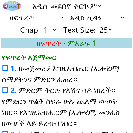
Chap.
Text Size:
ዘፍጥረት
- ምእራፍ 1
የፍጥረት አጀማመር
☐ 1.
በመጀመሪያ እግዚአብሔር
(ኤሎሂም)
ሰማያትንና ምድርን ፈጠረ።
☐ 2.
ምድርም ቅርጽ የለሽና ባዶ ነበረች።
የምድርን ጥልቅ ስፍራ ሁሉ ጨለማ ውጦት
ነበር። የእግዚአብሔርም
(ኤሎሂም)
መንፈስ
በውሆች ላይ ይረብብ ነበር።