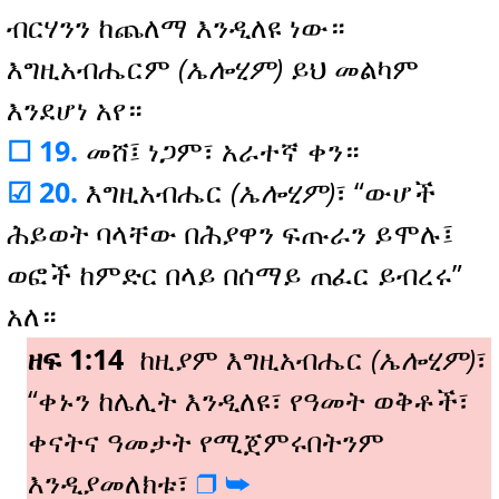
ብርሃንን ከጨለማ እንዲለዩ ነው።
እግዚአብሔርም
(ኤሎሂም)
ይህ መልካም
እንደሆነ አየ።
☐ 19.
መሸ፤ ነጋም፣ አራተኛ ቀን።
☑ 20.
እግዚአብሔር
(ኤሎሂም)
፣ “ውሆች
ሕይወት ባላቸው በሕያዋን ፍጡራን ይሞሉ፤
ወፎች ከምድር በላይ በሰማይ ጠፈር ይብረሩ”
አለ።
ዘፍ 1:14
ከዚያም እግዚአብሔር
(ኤሎሂም)
፣
“ቀኑን ከሌሊት እንዲለዩ፣ የዓመት ወቅቶች፣
ቀናትና ዓመታት የሚጀምሩበትንም
እንዲያመለክቱ፣
❒️
➥️