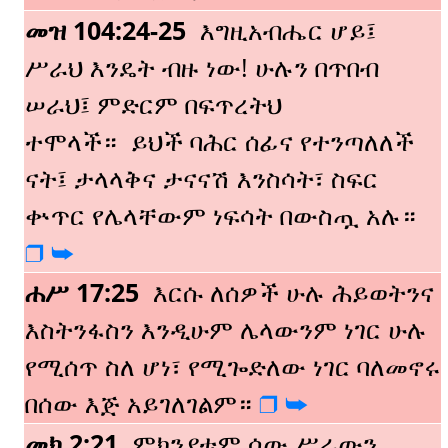
መዝ 104:24-25
እግዚአብሔር ሆይ፤
ሥራህ እንዴት ብዙ ነው!
ሁሉን በጥበብ
ሠራህ፤
ምድርም በፍጥረትህ
ተሞላች።
ይህች ባሕር ሰፊና የተንጣለለች
ናት፤
ታላላቅና ታናናሽ እንስሳት፣
ስፍር
ቍጥር የሌላቸውም ነፍሳት በውስጧ አሉ።
❒️
➥️
ሐሥ 17:25
እርሱ ለሰዎች ሁሉ ሕይወትንና
እስትንፋስን እንዲሁም ሌላውንም ነገር ሁሉ
የሚሰጥ ስለ ሆነ፣ የሚጐድለው ነገር ባለመኖሩ
በሰው እጅ አይገለገልም።
❒️
➥️
መክ 2:21
ምክንያቱም ሰው ሥራውን