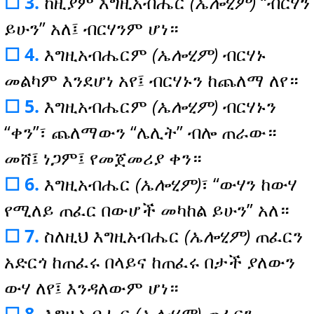
☐ 3.
ከዚያም እግዚአብሔር
(ኤሎሂም)
“ብርሃን
ይሁን” አለ፤ ብርሃንም ሆነ።
☐ 4.
እግዚአብሔርም
(ኤሎሂም)
ብርሃኑ
መልካም እንደሆነ አየ፤ ብርሃኑን ከጨለማ ለየ።
☐ 5.
እግዚአብሔርም
(ኤሎሂም)
ብርሃኑን
“ቀን”፣ ጨለማውን “ሌሊት” ብሎ ጠራው።
መሸ፤ ነጋም፤ የመጀመሪያ ቀን።
☐ 6.
እግዚአብሔር
(ኤሎሂም)
፣ “ውሃን ከውሃ
የሚለይ ጠፈር በውሆች መካከል ይሁን” አለ።
☐ 7.
ስለዚህ እግዚአብሔር
(ኤሎሂም)
ጠፈርን
አድርጎ ከጠፈሩ በላይና ከጠፈሩ በታች ያለውን
ውሃ ለየ፤ እንዳለውም ሆነ።
☐ 8.
እግዚአብሔር
(ኤሎሂም)
ጠፈርን