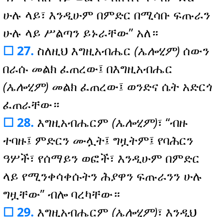
ሁሉ ላይ፣ እንዲሁም በምድር በሚሳቡ ፍጡራን
ሁሉ ላይ ሥልጣን ይኑራቸው” አለ።
☐ 27.
ስለዚህ እግዚአብሔር
(ኤሎሂም)
ሰውን
በራሱ መልክ ፈጠረው፤
በእግዚአብሔር
(ኤሎሂም)
መልክ ፈጠረው፤
ወንድና ሴት አድርጎ
ፈጠራቸው።
☐ 28.
እግዚአብሔርም
(ኤሎሂም)
፣ “ብዙ
ተባዙ፤ ምድርን ሙሏት፤ ግዟትም፤ የባሕርን
ዓሦች፣ የሰማይን ወፎች፣ እንዲሁም በምድር
ላይ የሚንቀሳቀሱትን ሕያዋን ፍጡራንን ሁሉ
ግዟቸው” ብሎ ባረካቸው።
☐ 29.
እግዚአብሔርም
(ኤሎሂም)
፣ እንዲህ