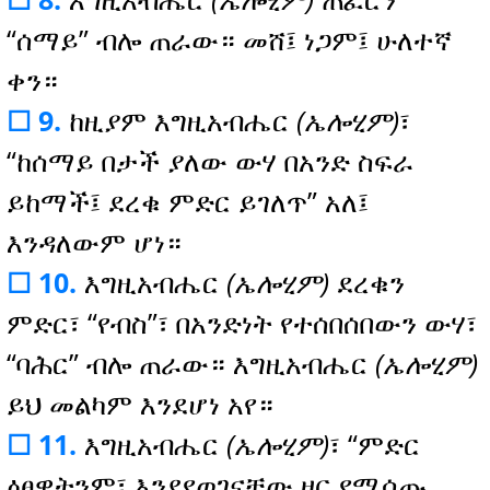
“ሰማይ” ብሎ ጠራው። መሸ፤ ነጋም፤ ሁለተኛ
ቀን።
☐ 9.
ከዚያም እግዚአብሔር
(ኤሎሂም)
፣
“ከሰማይ በታች ያለው ውሃ በአንድ ስፍራ
ይከማች፤ ደረቁ ምድር ይገለጥ” አለ፤
እንዳለውም ሆነ።
☐ 10.
እግዚአብሔር
(ኤሎሂም)
ደረቁን
ምድር፣ “የብስ”፣ በአንድነት የተሰበሰበውን ውሃ፣
“ባሕር” ብሎ ጠራው። እግዚአብሔር
(ኤሎሂም)
ይህ መልካም እንደሆነ አየ።
☐ 11.
እግዚአብሔር
(ኤሎሂም)
፣ “ምድር
ዕፀዋትንም፣ እንደየወገናቸው ዘር የሚሰጡ