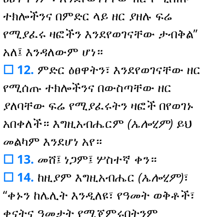
ተክሎችንና በምድር ላይ ዘር ያዘሉ ፍሬ
የሚያፈሩ ዛፎችን እንደየወገናቸው ታብቅል”
አለ፤ እንዳለውም ሆነ።
☐ 12.
ምድር ዕፀዋትን፣ እንደየወገናቸው ዘር
የሚሰጡ ተክሎችንና በውስጣቸው ዘር
ያለባቸው ፍሬ የሚያፈሩትን ዛፎች በየወገኑ
አበቀለች። እግዚአብሔርም
(ኤሎሂም)
ይህ
መልካም እንደሆነ አየ።
☐ 13.
መሸ፤ ነጋም፤ ሦስተኛ ቀን።
☐ 14.
ከዚያም እግዚአብሔር
(ኤሎሂም)
፣
“ቀኑን ከሌሊት እንዲለዩ፣ የዓመት ወቅቶች፣
ቀናትና ዓመታት የሚጀምሩበትንም