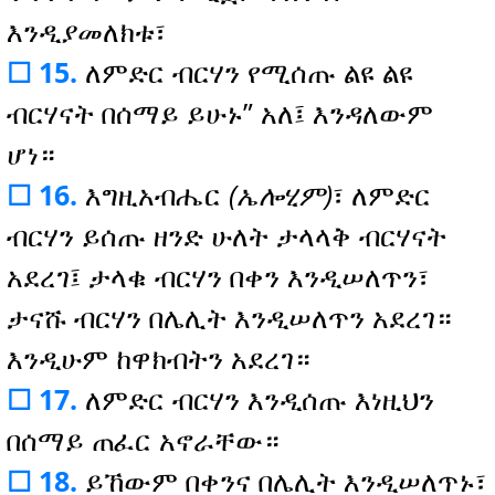
እንዲያመለክቱ፣
☐ 15.
ለምድር ብርሃን የሚሰጡ ልዩ ልዩ
ብርሃናት በሰማይ ይሁኑ” አለ፤ እንዳለውም
ሆነ።
☐ 16.
እግዚአብሔር
(ኤሎሂም)
፣ ለምድር
ብርሃን ይሰጡ ዘንድ ሁለት ታላላቅ ብርሃናት
አደረገ፤ ታላቁ ብርሃን በቀን እንዲሠለጥን፣
ታናሹ ብርሃን በሌሊት እንዲሠለጥን አደረገ።
እንዲሁም ከዋክብትን አደረገ።
☐ 17.
ለምድር ብርሃን እንዲሰጡ እነዚህን
በሰማይ ጠፈር አኖራቸው።
☐ 18.
ይኸውም በቀንና በሌሊት እንዲሠለጥኑ፣