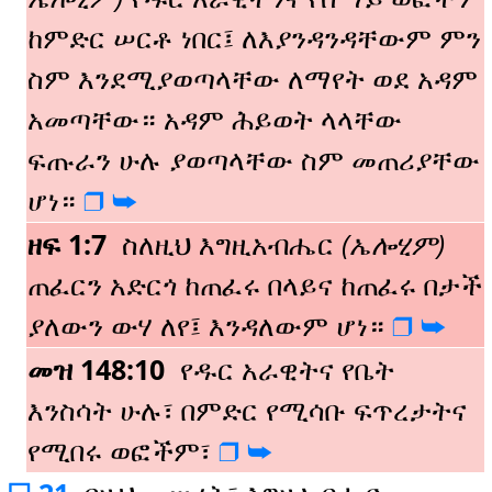
ከምድር ሠርቶ ነበር፤ ለእያንዳንዳቸውም ምን
ስም እንደሚያወጣላቸው ለማየት ወደ አዳም
አመጣቸው። አዳም ሕይወት ላላቸው
ፍጡራን ሁሉ ያወጣላቸው ስም መጠሪያቸው
ሆነ።
❒️
➥️
ዘፍ 1:7
ስለዚህ እግዚአብሔር
(ኤሎሂም)
ጠፈርን አድርጎ ከጠፈሩ በላይና ከጠፈሩ በታች
ያለውን ውሃ ለየ፤ እንዳለውም ሆነ።
❒️
➥️
መዝ 148:10
የዱር አራዊትና የቤት
እንስሳት ሁሉ፣
በምድር የሚሳቡ ፍጥረታትና
የሚበሩ ወፎችም፣
❒️
➥️