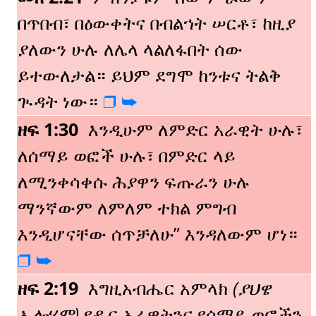
በጥበብ፣ በዕውቀትና በብልኀት ሠርቶ፣ ከዚያ
ያለውን ሁሉ ለሌላ ላልለፋበት ሰው
ይተውለታል። ይህም ደግሞ ከንቱና ትልቅ
ጒዳት ነው።
❒️
➥️
ዘፍ 1:30
እንዲሁም ለምድር አራዊት ሁሉ፣
ለሰማይ ወፎች ሁሉ፣ በምድር ላይ
ለሚንቀሳቀሱ ሕያዋን ፍጡራን ሁሉ
ማንኛውም ለምለም ተክል ምግብ
እንዲሆናቸው ሰጥቻለሁ” እንዳለውም ሆነ።
❒️
➥️
ዘፍ 2:19
እግዚአብሔር አምላክ
(ያህዌ
ኤሎሂም)
የዱር አራዊትንና የሰማይ ወፎችን