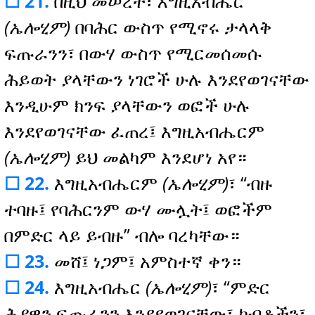
☐ 21.
በዚህ መሠረት፣ እግዚአብሔር
(ኤሎሂም)
በባሕር ውስጥ የሚኖሩ ታላላቅ
ፍጡራንን፣ በውሃ ውስጥ የሚርመሰመሱ
ሕይወት ያላቸውን ነገሮች ሁሉ እንደየወገናቸው
እንዲሁም ክንፍ ያላቸውን ወፎች ሁሉ
እንደየወገናቸው ፈጠረ፤ እግዚአብሔርም
(ኤሎሂም)
ይህ መልካም እንደሆነ አየ።
☐ 22.
እግዚአብሔርም
(ኤሎሂም)
፣ “ብዙ
ተባዙ፤ የባሕርንም ውሃ ሙሏት፤ ወፎችም
በምድር ላይ ይብዙ” ብሎ ባረካቸው።
☐ 23.
መሸ፤ ነጋም፤ አምስተኛ ቀን።
☐ 24.
እግዚአብሔር
(ኤሎሂም)
፣ “ምድር
ሕያዋን ፍጡራንን እንደየወገናቸው፣ ከብቶችን፣