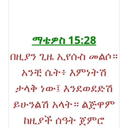
ማቴዎስ 15:28
በዚያን ጊዜ ኢየሱስ መልሶ።
አንቺ ሴት፥ እምነትሽ
ታላቅ ነው፤ እንደወደድሽ
ይሁንልሽ አላት። ልጅዋም
ከዚያች ሰዓት ጀምሮ