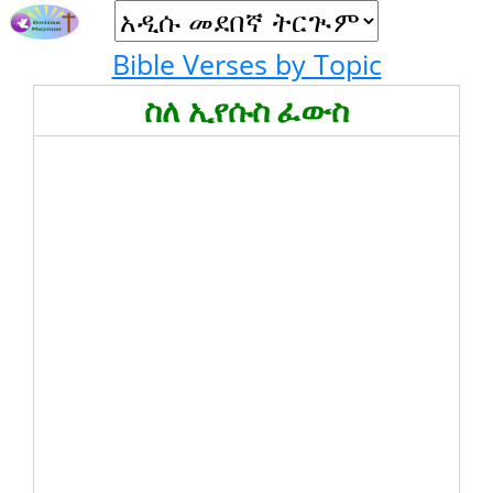
Bible Verses by Topic
ስለ ኢየሱስ ፈውስ