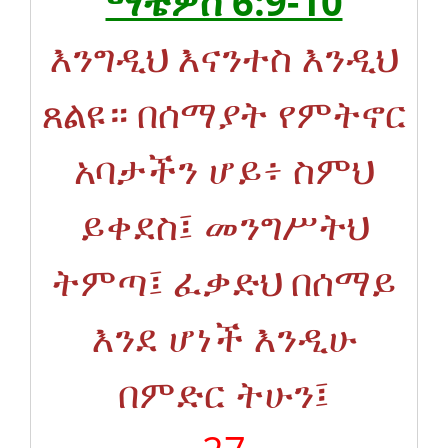
ማቴዎስ 6:9-10
እንግዲህ እናንተስ እንዲህ
ጸልዩ። በሰማያት የምትኖር
አባታችን ሆይ፥ ስምህ
ይቀደስ፤ መንግሥትህ
ትምጣ፤ ፈቃድህ በሰማይ
እንደ ሆነች እንዲሁ
በምድር ትሁን፤