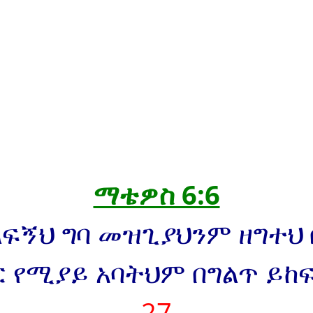
ማቴዎስ 6:6
ልፍኝህ ግባ መዝጊያህንም ዘግተህ
 የሚያይ አባትህም በግልጥ ይከ
27