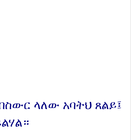
 በስውር ላለው አባትህ ጸልይ፤
ፍልሃል።