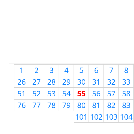
1
2
3
4
5
6
7
8
26
27
28
29
30
31
32
33
51
52
53
54
55
56
57
58
76
77
78
79
80
81
82
83
101
102
103
104