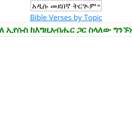
Bible Verses by Topic
ለ ኢየሱስ ከእግዚአብሔር ጋር ስላለው ግንኙ