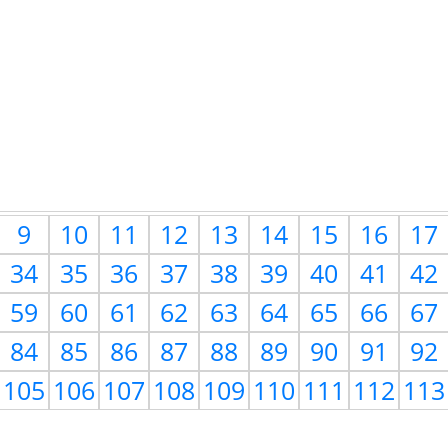
9
10
11
12
13
14
15
16
17
34
35
36
37
38
39
40
41
42
59
60
61
62
63
64
65
66
67
84
85
86
87
88
89
90
91
92
105
106
107
108
109
110
111
112
113