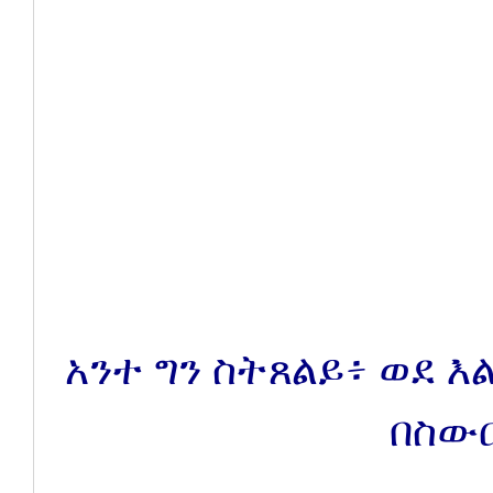
አንተ ግን ስትጸልይ፥ ወደ እ
በስውር