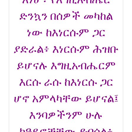
ድንኳን በሰዎች መካከል
ነው ከእነርሱም ጋር
ያድራል፥ እነርሱም ሕዝቡ
ይሆናሉ እግዚአብሔርም
እርሱ ራሱ ከእነርሱ ጋር
ሆኖ አምላካቸው ይሆናል፤
እንባዎችንም ሁሉ
ከዓይኖቻቸው ያብሳል፥