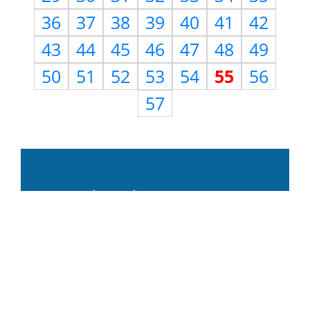
36
37
38
39
40
41
42
43
44
45
46
47
48
49
50
51
52
53
54
55
56
57
Need Help?
Use
Contact Us
page to
reach us with questions,
suggestions, feedback,