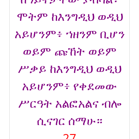
ሞትም ከእንግዲህ ወዲህ
አይሆንም፥ ኀዘንም ቢሆን
ወይም ጩኸት ወይም
ሥቃይ ከእንግዲህ ወዲህ
አይሆንም፥ የቀደመው
ሥርዓት አልፎአልና ብሎ
ሲናገር ሰማሁ።
27