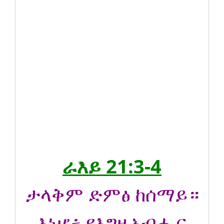
ራእይ 21:3-4
ታላቅም ድምፅ ከሰማይ።
እነሆ፥ የእግዚአብሔር