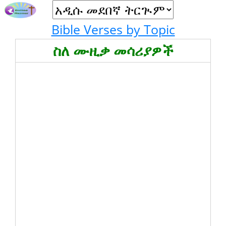
Bible Verses by Topic
ስለ ሙዚቃ መሳሪያዎች