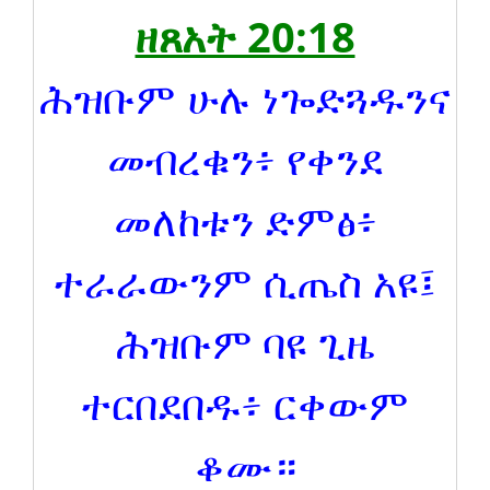
ዘጸአት 20:18
ሕዝቡም ሁሉ ነጐድጓዱንና
መብረቁን፥ የቀንደ
መለከቱን ድምፅ፥
ተራራውንም ሲጤስ አዩ፤
ሕዝቡም ባዩ ጊዜ
ተርበደበዱ፥ ርቀውም
ቆሙ።