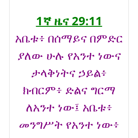
1ኛ ዜና 29:11
አቤቱ፥ በሰማይና በምድር
ያለው ሁሉ የአንተ ነውና
ታላቅነትና ኃይል፥
ክብርም፥ ድልና ግርማ
ለአንተ ነው፤ አቤቱ፥
መንግሥት የአንተ ነው፥