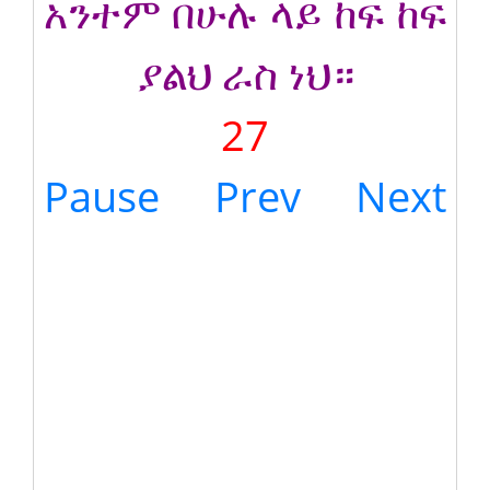
አንተም በሁሉ ላይ ከፍ ከፍ
ያልህ ራስ ነህ።
27
Pause
Prev
Next